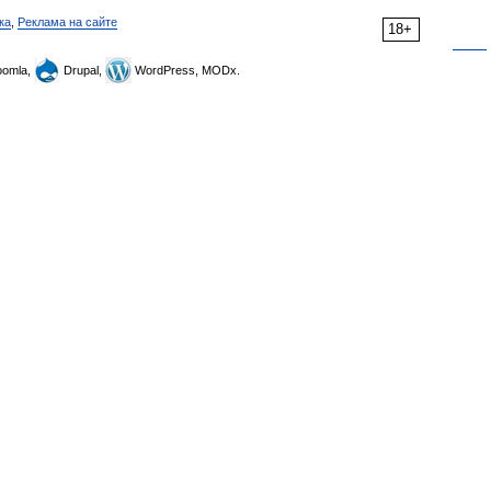
ка
,
Реклама на сайте
18+
omla,
Drupal,
WordPress, MODx.