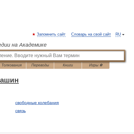
Запомнить сайт
Словарь на свой сайт
RU
едии на Академике
Толкования
Переводы
Книги
Игры ⚽
машин
свободные колебания
связь